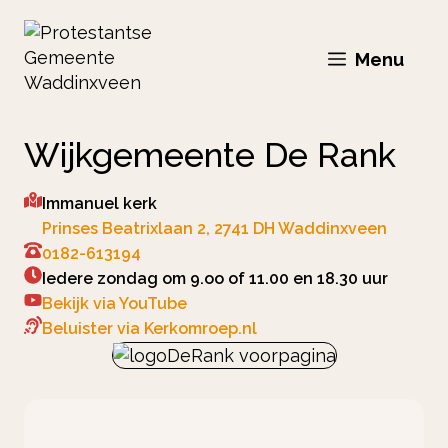
Ga
naar
Menu
de
inhoud
Wijkgemeente De Rank
Immanuel kerk
Prinses Beatrixlaan 2, 2741 DH Waddinxveen
0182-613194
Iedere zondag om 9.oo of 11.00 en 18.30 uur
Bekijk via YouTube
Beluister via Kerkomroep.nl